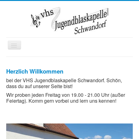
Toggle
Navigation
Startseite
Herzlich Willkommen
Wir über uns
bei der VHS Jugendblaskapelle Schwandorf. Schön,
Termine
dass du auf unserer Seite bist!
Kontakt
Wir proben jeden Freitag von 19.00 - 21.00 Uhr (außer
Feiertag). Komm gern vorbei und lern uns kennen!
Mitglied werden
Ausbildung
Kooperationen