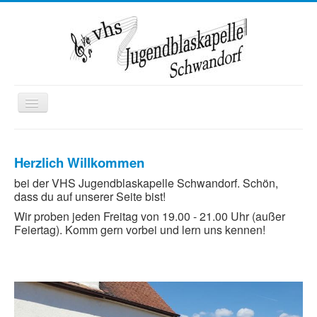
Toggle
Navigation
Startseite
Herzlich Willkommen
Wir über uns
bei der VHS Jugendblaskapelle Schwandorf. Schön,
Termine
dass du auf unserer Seite bist!
Kontakt
Wir proben jeden Freitag von 19.00 - 21.00 Uhr (außer
Feiertag). Komm gern vorbei und lern uns kennen!
Mitglied werden
Ausbildung
Kooperationen