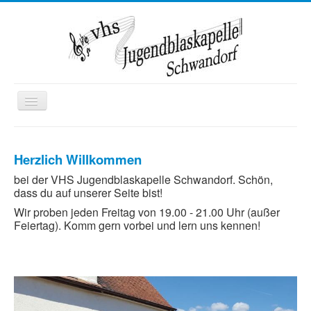
Toggle
Navigation
Startseite
Herzlich Willkommen
Wir über uns
bei der VHS Jugendblaskapelle Schwandorf. Schön,
Termine
dass du auf unserer Seite bist!
Kontakt
Wir proben jeden Freitag von 19.00 - 21.00 Uhr (außer
Feiertag). Komm gern vorbei und lern uns kennen!
Mitglied werden
Ausbildung
Kooperationen