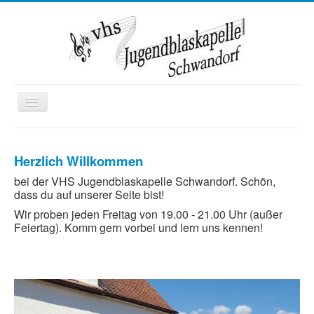
Toggle
Navigation
Startseite
Herzlich Willkommen
Wir über uns
bei der VHS Jugendblaskapelle Schwandorf. Schön,
Termine
dass du auf unserer Seite bist!
Kontakt
Wir proben jeden Freitag von 19.00 - 21.00 Uhr (außer
Feiertag). Komm gern vorbei und lern uns kennen!
Mitglied werden
Ausbildung
Kooperationen